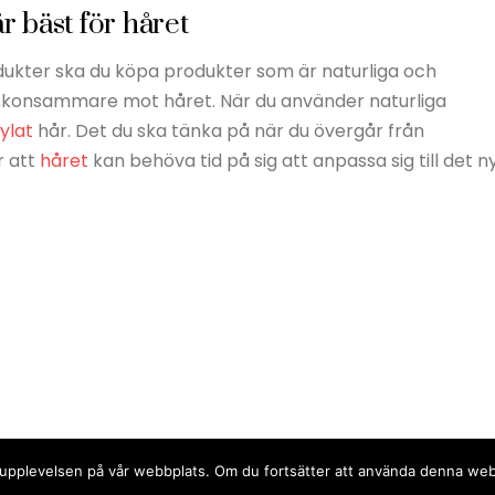
r bäst för håret
dukter ska du köpa produkter som är naturliga och
r skonsammare mot håret. När du använder naturliga
ylat
hår. Det du ska tänka på när du övergår från
r att
håret
kan behöva tid på sig att anpassa sig till det n
sta upplevelsen på vår webbplats. Om du fortsätter att använda denna we