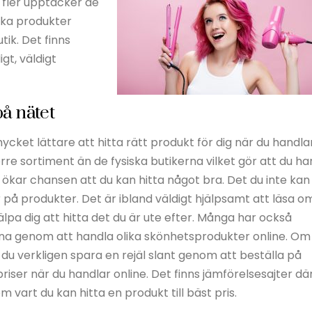
lt fler upptäcker de
ika produkter
utik. Det finns
gt, väldigt
på nätet
cket lättare att hitta rätt produkt för dig när du handla
re sortiment än de fysiska butikerna vilket gör att du ha
t ökar chansen att du kan hitta något bra. Det du inte kan
r på produkter. Det är ibland väldigt hjälpsamt att läsa o
älpa dig att hitta det du är ute efter. Många har också
äna genom att handla olika skönhetsprodukter online. Om
du verkligen spara en rejäl slant genom att beställa på
riser när du handlar online. Det finns jämförelsesajter dä
vart du kan hitta en produkt till bäst pris.