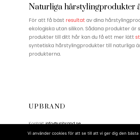
Naturliga hårstylingprodukter ä
För att få bäst
resultat
av dina hårstylingpro
ekologiska utan silikon. Sådana produkter ä
produkter till ditt hår kan du få ett mer lätt
st
syntetiska hårstylingprodukter till naturliga ä
produkterna.
UPBRAND
Kontakt:
info@upbrand.se
Vi använder cookies för att se till att vi ger dig den bä