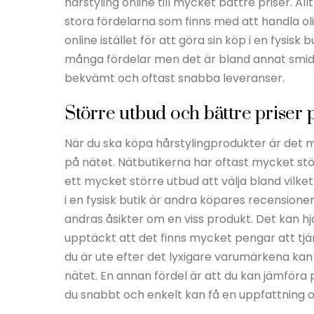
hårstyling online till mycket bättre priser. Al
stora fördelarna som finns med att handla ol
online istället för att göra sin köp i en fysisk b
många fördelar men det är bland annat smidi
bekvämt och oftast snabba leveranser.
Större utbud och bättre priser 
När du ska köpa hårstylingprodukter är det my
på nätet. Nätbutikerna har oftast mycket stör
ett mycket större utbud att välja bland vilke
i en fysisk butik är andra köpares recensione
andras åsikter om en viss produkt. Det kan hj
upptäckt att det finns mycket pengar att tj
du är ute efter det lyxigare varumärkena kan 
nätet. En annan fördel är att du kan jämföra p
du snabbt och enkelt kan få en uppfattning om 