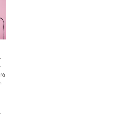
r
r
 få
m
r