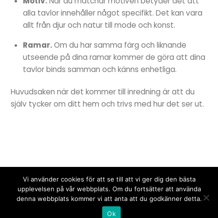
Motiv.
När du matchar motiven betyder det att
alla tavlor innehåller något specifikt. Det kan vara
allt från djur och natur till mode och konst.
Ramar.
Om du har samma färg och liknande
utseende på dina ramar kommer de göra att dina
tavlor binds samman och känns enhetliga.
Huvudsaken när det kommer till inredning är att du
själv tycker om ditt hem och trivs med hur det ser ut.
UPBRAND
Vi använder cookies för att se till att vi ger dig den bästa
upplevelsen på vår webbplats. Om du fortsätter att använda
denna webbplats kommer vi att anta att du godkänner detta.
Kontakt:
info@upbrand.se
Ok